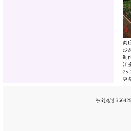
商
沙
制
江
25-
更
被浏览过 3664