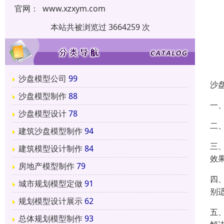
官网：
www.xzxym.com
本站共被浏览过 3664259 次
沙盘模型公司
99
沙
沙盘模型制作
88
一
沙盘模型设计
78
二
建筑沙盘模型制作
94
三
建筑模型设计制作
84
效
房地产模型制作
79
四
城市规划模型定做
91
别
规划模型设计展示
62
五
总体规划模型制作
93