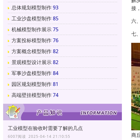
解
总体规划模型制作
93
接
工业沙盘模型制作
85
六
机械模型制作展示
75
七
方案投标模型制作
76
方案概念模型制作
82
景观模型设计展示
82
军事沙盘模型制作
84
园区规划模型制作
81
高端壁挂模型制作
74
工业模型在验收时需要了解的几点
商
6007阅读 2025-04-14 21:10:55