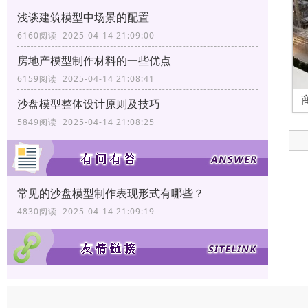
浅谈建筑模型中场景的配置
6160阅读 2025-04-14 21:09:00
房地产模型制作材料的一些优点
6159阅读 2025-04-14 21:08:41
沙盘模型整体设计原则及技巧
5849阅读 2025-04-14 21:08:25
常见的沙盘模型制作表现形式有哪些？
4830阅读 2025-04-14 21:09:19