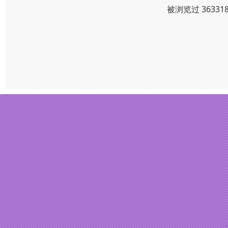
被浏览过 3633