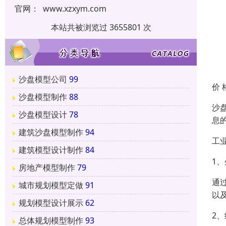
官网：
www.xzxym.com
本站共被浏览过 3655801 次
沙盘模型公司
99
价 
沙盘模型制作
88
沙
沙盘模型设计
78
息
建筑沙盘模型制作
94
工
建筑模型设计制作
84
1
房地产模型制作
79
通
城市规划模型定做
91
以
规划模型设计展示
62
2
总体规划模型制作
93