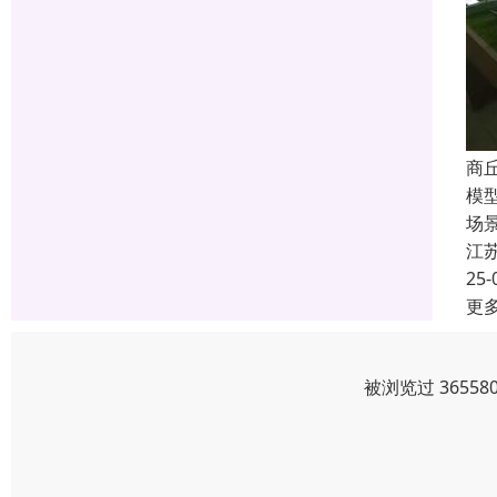
商
模
场
江
25-
更
被浏览过 3655