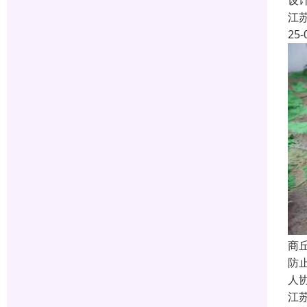
设
江
25-
商
防
人
江