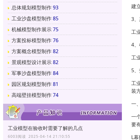
建
总体规划模型制作
93
工业沙盘模型制作
85
3
机械模型制作展示
75
工
方案投标模型制作
76
4
方案概念模型制作
82
工
景观模型设计展示
82
5
军事沙盘模型制作
84
工
园区规划模型制作
81
装
高端壁挂模型制作
74
一
一
要
工业模型在验收时需要了解的几点
L
6003阅读 2025-04-14 21:10:55