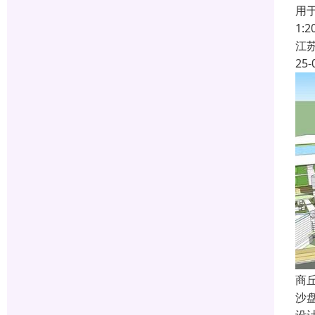
用
1
江
25-
商
沙