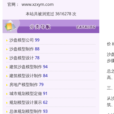
官网：
www.xzxym.com
本站共被浏览过 3616278 次
沙盘模型公司
99
价 
沙盘模型制作
88
沙
沙盘模型设计
78
步
建筑沙盘模型制作
94
总
建筑模型设计制作
84
高
房地产模型制作
79
三
城市规划模型定做
91
从
规划模型设计展示
62
筑
总体规划模型制作
93