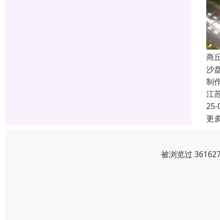
商
沙
制
江
25-
更
被浏览过 3616