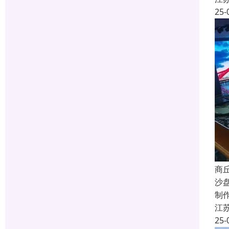
25-
商
沙
制
江
25-