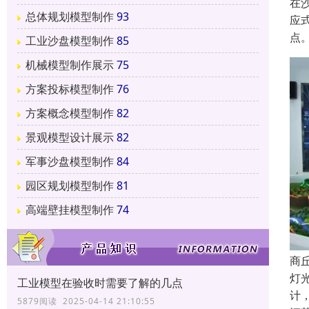
在
总体规划模型制作
93
应
点
工业沙盘模型制作
85
机械模型制作展示
75
方案投标模型制作
76
方案概念模型制作
82
景观模型设计展示
82
军事沙盘模型制作
84
园区规划模型制作
81
高端壁挂模型制作
74
商
灯
工业模型在验收时需要了解的几点
计
5879阅读 2025-04-14 21:10:55