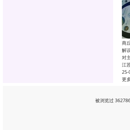
商
解
对
江
25-
更
被浏览过 3627