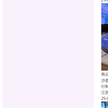
25-
商
沙
行
江
25-