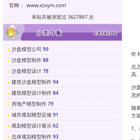
官网：
www.xzxym.com
本站共被浏览过 3627867 次
沙盘模型公司
99
价 
沙盘模型制作
88
总
沙盘模型设计
78
高
建筑沙盘模型制作
94
沙
建筑模型设计制作
84
息
房地产模型制作
79
随
城市规划模型定做
91
方
规划模型设计展示
62
1
总体规划模型制作
93