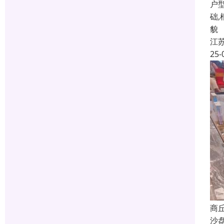
户
础
貌
江
25-
商
沙