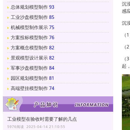
沉
总体规划模型制作
93
感
工业沙盘模型制作
85
沉
机械模型制作展示
75
（
方案投标模型制作
76
（
方案概念模型制作
82
景观模型设计展示
82
（
起
军事沙盘模型制作
84
园区规划模型制作
81
高端壁挂模型制作
74
工业模型在验收时需要了解的几点
5976阅读 2025-04-14 21:10:55