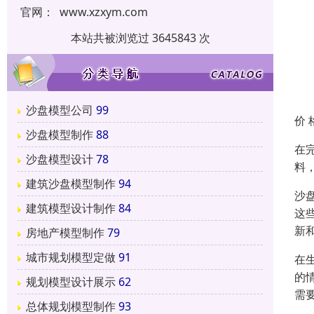
官网：
www.xzxym.com
本站共被浏览过 3645843 次
沙盘模型公司
99
价 
沙盘模型制作
88
在
沙盘模型设计
78
料
建筑沙盘模型制作
94
沙
建筑模型设计制作
84
这
新
房地产模型制作
79
城市规划模型定做
91
在
的
规划模型设计展示
62
需
总体规划模型制作
93