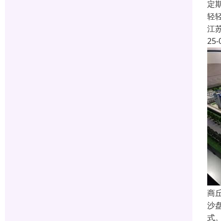
定
轻
江
25-
商
沙
式