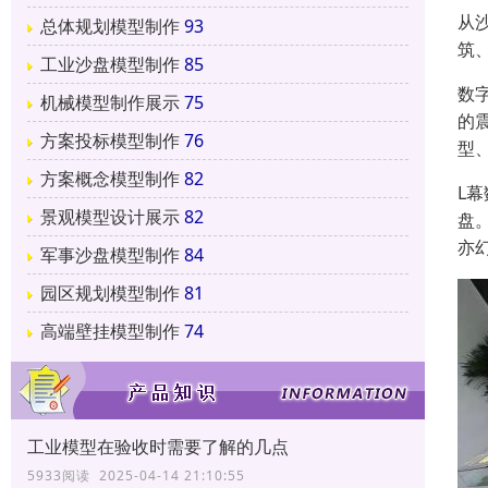
从
总体规划模型制作
93
筑
工业沙盘模型制作
85
数
机械模型制作展示
75
的
方案投标模型制作
76
型
方案概念模型制作
82
L
景观模型设计展示
82
盘
亦
军事沙盘模型制作
84
园区规划模型制作
81
高端壁挂模型制作
74
工业模型在验收时需要了解的几点
5933阅读 2025-04-14 21:10:55