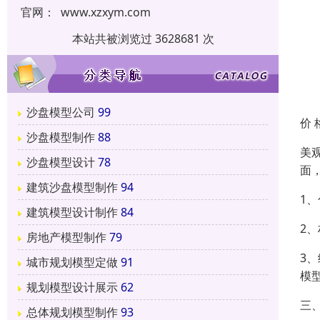
官网：
www.xzxym.com
本站共被浏览过 3628681 次
沙盘模型公司
99
价 
沙盘模型制作
88
美
沙盘模型设计
78
面
建筑沙盘模型制作
94
1
建筑模型设计制作
84
2
房地产模型制作
79
3
城市规划模型定做
91
模
规划模型设计展示
62
三
总体规划模型制作
93