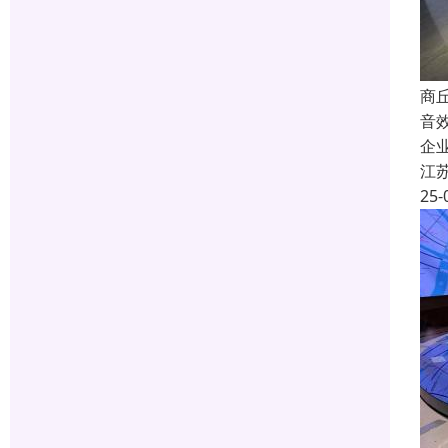
商
音
企
江
25-