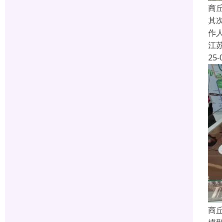
商
其
作
江
25-
商