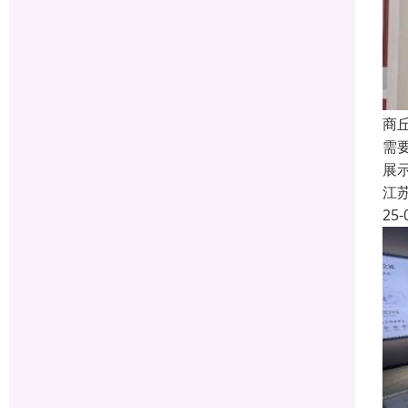
商
需
展
江
25-