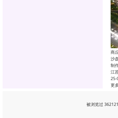
商
沙
制
江
25-
更
被浏览过 3621