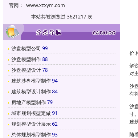
官网：
www.xzxym.com
本站共被浏览过 3621217 次
沙盘模型公司
99
价 
沙盘模型制作
88
解
沙盘模型设计
78
对
建筑沙盘模型制作
94
沙
建筑模型设计制作
84
有
房地产模型制作
79
沙
城市规划模型定做
91
寸
建
规划模型设计展示
62
随
总体规划模型制作
93