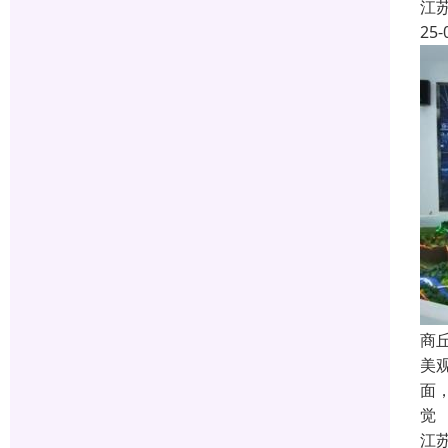
江
25-
商
美
面
觉
江