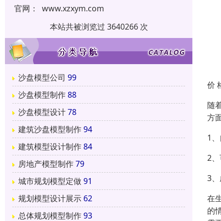
官网：
www.xzxym.com
本站共被浏览过 3640266 次
沙盘模型公司
99
价 
沙盘模型制作
88
随
沙盘模型设计
78
方
建筑沙盘模型制作
94
1
建筑模型设计制作
84
2
房地产模型制作
79
3
城市规划模型定做
91
在
规划模型设计展示
62
的
总体规划模型制作
93