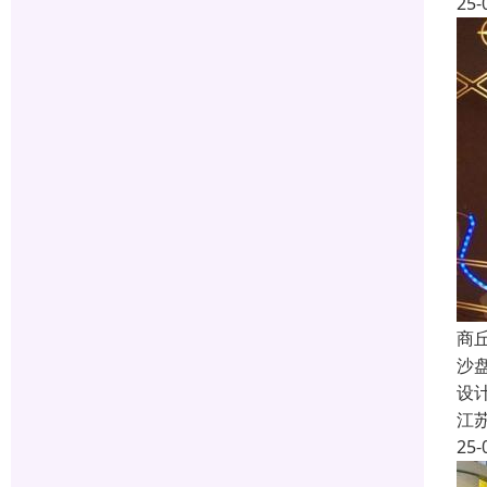
25-
商
沙
设
江
25-