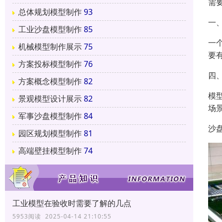
需
总体规划模型制作
93
一
工业沙盘模型制作
85
一
机械模型制作展示
75
要
方案投标模型制作
76
四
方案概念模型制作
82
模
景观模型设计展示
82
场
军事沙盘模型制作
84
沙
园区规划模型制作
81
高端壁挂模型制作
74
工业模型在验收时需要了解的几点
5953阅读 2025-04-14 21:10:55