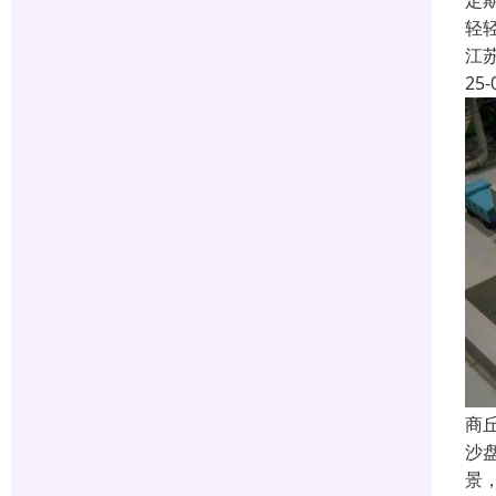
定
轻
江
25-
商
沙
景