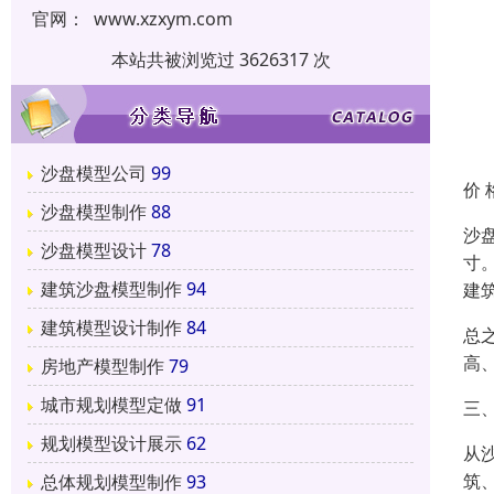
官网：
www.xzxym.com
本站共被浏览过 3626317 次
沙盘模型公司
99
价 
沙盘模型制作
88
沙
沙盘模型设计
78
寸
建筑沙盘模型制作
94
建
建筑模型设计制作
84
总
高
房地产模型制作
79
城市规划模型定做
91
三
规划模型设计展示
62
从
筑
总体规划模型制作
93