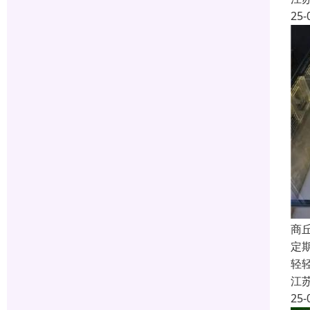
25-
商
定
轻
江
25-