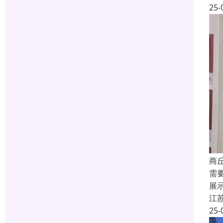
25-
商
需
展
江
25-