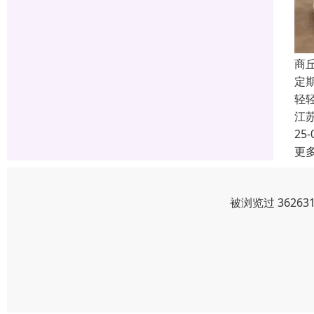
商
定
轻
江
25-
更
被浏览过 3626