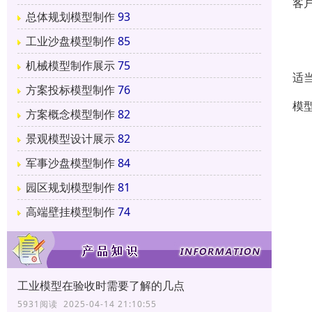
客
总体规划模型制作
93
3
工业沙盘模型制作
85
除
机械模型制作展示
75
适
方案投标模型制作
76
模
方案概念模型制作
82
1
景观模型设计展示
82
2
军事沙盘模型制作
84
园区规划模型制作
81
3
高端壁挂模型制作
74
4
6
7
工业模型在验收时需要了解的几点
8
5931阅读 2025-04-14 21:10:55