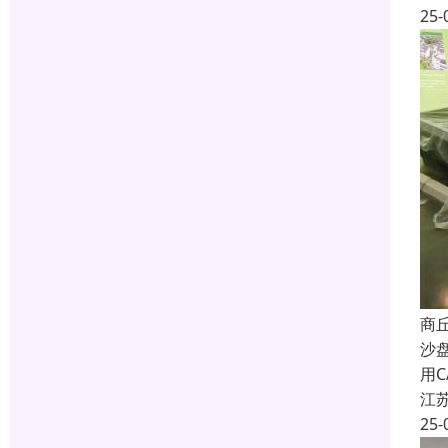
25-
商
沙
用
江
25-