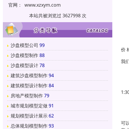
官网：
www.xzxym.com
本站共被浏览过 3627998 次
沙盘模型公司
99
价 
沙盘模型制作
88
我
沙盘模型设计
78
1
建筑沙盘模型制作
94
这
建筑模型设计制作
84
1:
房地产模型制作
79
2
城市规划模型定做
91
这
规划模型设计展示
62
可
总体规划模型制作
93