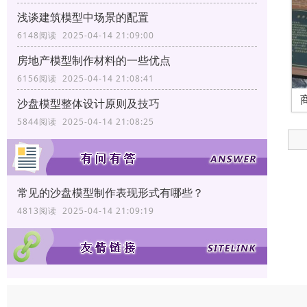
浅谈建筑模型中场景的配置
6148阅读 2025-04-14 21:09:00
房地产模型制作材料的一些优点
6156阅读 2025-04-14 21:08:41
沙盘模型整体设计原则及技巧
5844阅读 2025-04-14 21:08:25
常见的沙盘模型制作表现形式有哪些？
4813阅读 2025-04-14 21:09:19