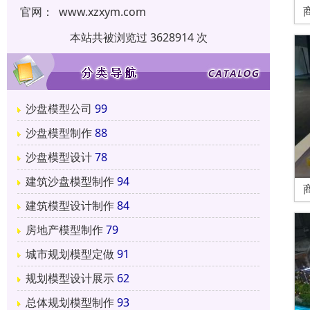
官网：
www.xzxym.com
本站共被浏览过 3628914 次
沙盘模型公司
99
沙盘模型制作
88
沙盘模型设计
78
建筑沙盘模型制作
94
建筑模型设计制作
84
房地产模型制作
79
城市规划模型定做
91
规划模型设计展示
62
总体规划模型制作
93