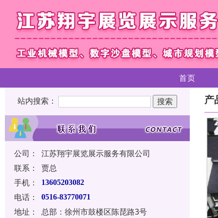
首页
产
站内搜索：
公司：
江苏翔宇展览展示服务有限公司
联系：
贾总
手机：
13605203082
电话：
0516-83770071
地址：
总部：徐州市鼓楼区陈琵路3号